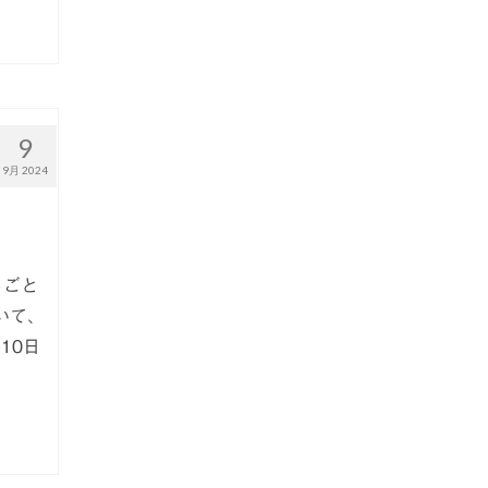
9
9月 2024
るごと
いて、
10日