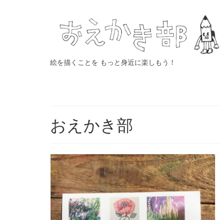
絵を描くことを もっと身近に楽しもう！
おえかき部