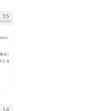
15
8月 2024
展覧会・
水休み）
展示とな
14