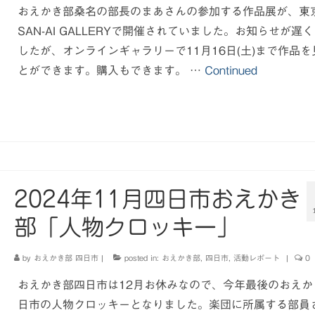
おえかき部桑名の部長のまあさんの参加する作品展が、東
SAN-AI GALLERYで開催されていました。お知らせが遅
したが、オンラインギャラリーで11月16日(土)まで作品を
とができます。購入もできます。 …
Continued
2024年11月四日市おえかき
部「人物クロッキー」
by
おえかき部 四日市
|
posted in:
おえかき部
,
四日市
,
活動レポート
|
0
おえかき部四日市は12月お休みなので、今年最後のおえか
日市の人物クロッキーとなりました。楽団に所属する部員