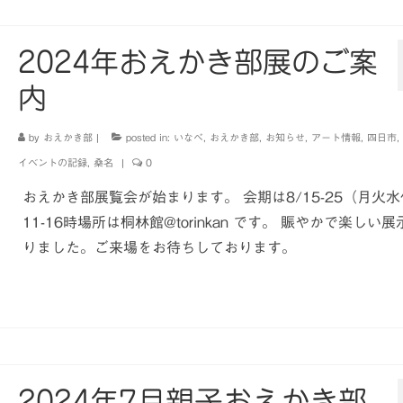
2024年おえかき部展のご案
内
by
おえかき部
|
posted in:
いなべ
,
おえかき部
,
お知らせ
,
アート情報
,
四日市
,
イベントの記録
,
桑名
|
0
おえかき部展覧会が始まります。 会期は8/15-25（月火
11-16時場所は桐林館@torinkan です。 賑やかで楽しい
りました。ご来場をお待ちしております。
2024年7月親子おえかき部