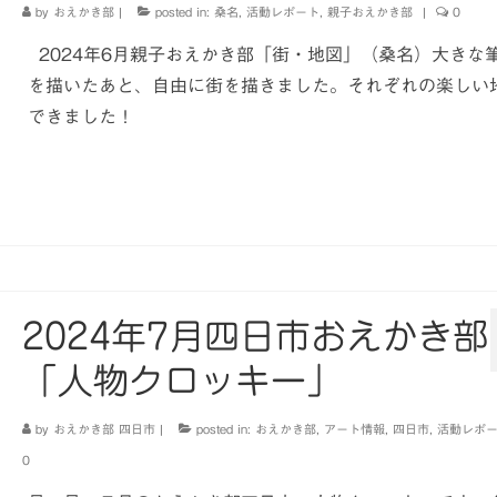
by
おえかき部
|
posted in:
桑名
,
活動レポート
,
親子おえかき部
|
0
2024年6月親子おえかき部「街・地図」（桑名）大きな
を描いたあと、自由に街を描きました。それぞれの楽しい
できました！
2024年7月四日市おえかき部
「人物クロッキー」
by
おえかき部 四日市
|
posted in:
おえかき部
,
アート情報
,
四日市
,
活動レポ
0