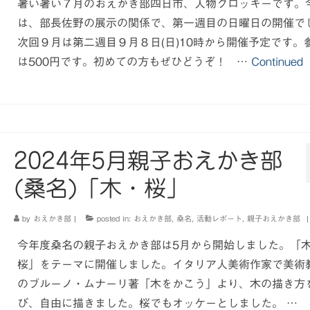
暑い暑い７月のおえかき部四日市、人物クロッキーです。
は、部長佐野の展示の関係で、第一週目の日曜日の開催で
次回９月は第二週目９月８日(日)10時から開催予定です。
は500円です。初めての方もぜひどうぞ！ …
Continued
2024年5月親子おえかき部
(桑名)「木・桜」
by
おえかき部
|
posted in:
おえかき部
,
桑名
,
活動レポート
,
親子おえかき部
|
今年度桑名の親子おえかき部は5月から開始しました。「
桜」をテーマに開催しました。イタリア人美術作家で美術
のブルーノ・ムナーリ著「木をかこう」より、木の描き方
び、自由に描きました。桜でもオッケーとしました。 …