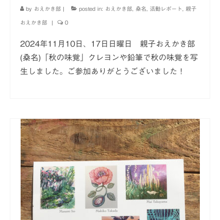
by
おえかき部
|
posted in:
おえかき部
,
桑名
,
活動レポート
,
親子
おえかき部
|
0
2024年11月10日、17日日曜日 親子おえかき部
(桑名)「秋の味覚」クレヨンや鉛筆で秋の味覚を写
生しました。ご参加ありがとうございました！