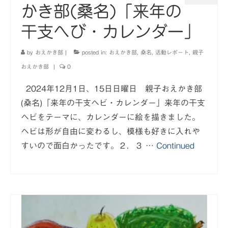
かき部(桑名)「来年の
干支へび・カレンダー」
by
おえかき部
|
posted in:
おえかき部
,
桑名
,
活動レポート
,
親子
おえかき部
|
0
2024年12月1日、15日日曜日 親子おえかき部
(桑名)「来年の干支ヘビ・カレンダー」来年の干支
ヘビをテーマに、カレンダーに絵を描きました。
ヘビは形が自由に変わるし、模様も好きに入れや
すいので面白かったです。２．３ …
Continued