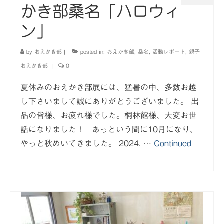
かき部桑名「ハロウィ
ン」
by
おえかき部
|
posted in:
おえかき部
,
桑名
,
活動レポート
,
親子
おえかき部
|
0
夏休みのおえかき部展には、猛暑の中、多数お越
し下さいまして誠にありがとうございました。 出
品の皆様、お疲れ様でした。桐林館様、大変お世
話になりました！ あっという間に10月になり、
やっと秋めいてきました。 2024. …
Continued