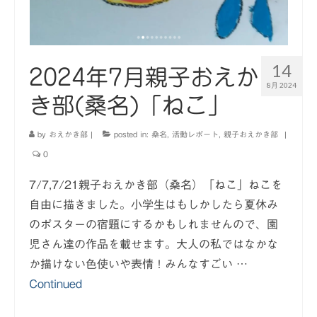
14
2024年7月親子おえか
8月 2024
き部(桑名)「ねこ」
by
おえかき部
|
posted in:
桑名
,
活動レポート
,
親子おえかき部
|
0
7/7,7/21親子おえかき部（桑名）「ねこ」ねこを
自由に描きました。小学生はもしかしたら夏休み
のポスターの宿題にするかもしれませんので、園
児さん達の作品を載せます。大人の私ではなかな
か描けない色使いや表情！みんなすごい …
Continued