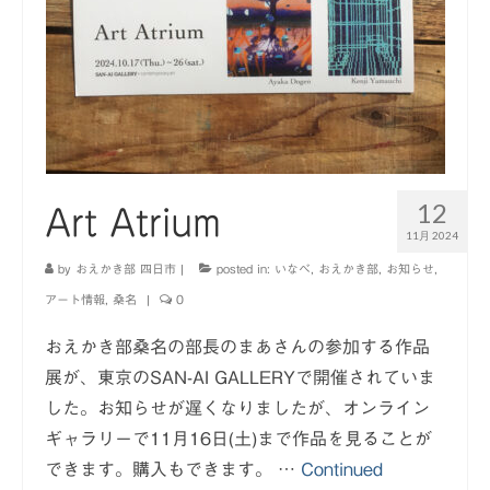
12
Art Atrium
11月 2024
by
おえかき部 四日市
|
posted in:
いなべ
,
おえかき部
,
お知らせ
,
アート情報
,
桑名
|
0
おえかき部桑名の部長のまあさんの参加する作品
展が、東京のSAN-AI GALLERYで開催されていま
した。お知らせが遅くなりましたが、オンライン
ギャラリーで11月16日(土)まで作品を見ることが
できます。購入もできます。 …
Continued