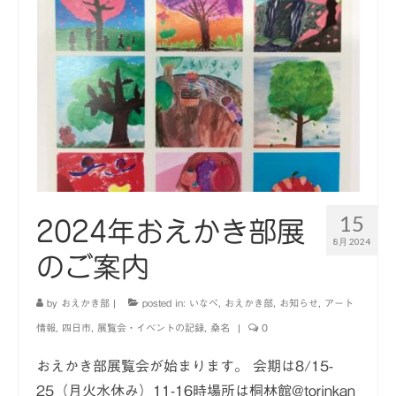
15
2024年おえかき部展
8月 2024
のご案内
by
おえかき部
|
posted in:
いなべ
,
おえかき部
,
お知らせ
,
アート
情報
,
四日市
,
展覧会・イベントの記録
,
桑名
|
0
おえかき部展覧会が始まります。 会期は8/15-
25（月火水休み）11-16時場所は桐林館@torinkan