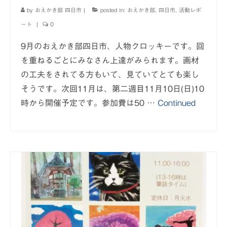
by
おえかき部 四日市
|
posted in:
おえかき部
,
四日市
,
活動レポ
ート
|
0
9月のおえかき部四日市、人物クロッキーです。回
を重ねるごとにみなさん上達がみられます。画材
の工夫をされてる方もいて、見ていてとても楽し
そうです。次回11月は、第二週目11月10日(日)10
時から開催予定です。参加費は50 …
Continued