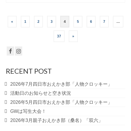
投
«
1
2
3
4
5
6
7
…
稿
37
»
の
ペ
ー
RECENT POST
ジ
2026年7月四日市おえかき部「人物クロッキー」
送
活動日のお知らせと空き状況
り
2026年5月四日市おえかき部「人物クロッキー」
GWは写生大会！
2026年3月親子おえかき部（桑名）「双六」