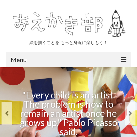
絵を描くことを もっと身近に楽しもう！
Menu
トップページ
"Life can be wonderful if
おえかき部について
"Every child is an artist.
you’re not afraid of it. All
The problem is how to
四日市
it takes is courage,
remain an artist once he
いなべ
imagination… and a little
grows up," Pablo Picasso
dough," Charlie Chaplin
親子 年少〜小学生対象
said.
said.