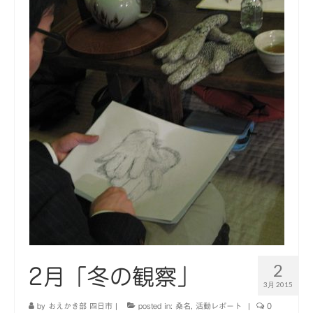
2
2月「冬の観察」
3月 2015
by
おえかき部 四日市
|
posted in:
桑名
,
活動レポート
|
0