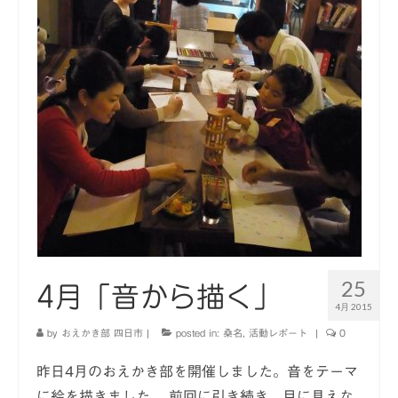
25
4月「音から描く」
4月 2015
by
おえかき部 四日市
|
posted in:
桑名
,
活動レポート
|
0
昨日4月のおえかき部を開催しました。音をテーマ
に絵を描きました。 前回に引き続き、目に見えな