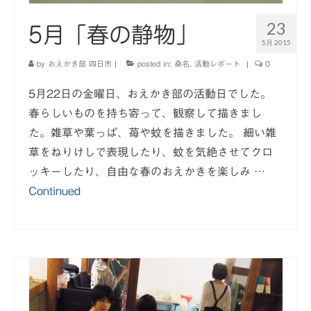
23
5月「春の静物」
5月 2015
by
おえかき部 四日市
|
posted in:
桑名
,
活動レポート
|
0
5月22日の金曜日、おえかき部の活動日でした。
春らしいものを持ち寄って、観察して描きまし
た。雑草や葉っぱ、苺や蚊を描きました。 細い雑
草をねりけしで表現したり、蚊を気絶させてクロ
ッキーしたり、自由な春のおえかきを楽しみ …
Continued