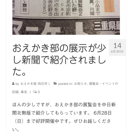
14
おえかき部の展示が少
6月 2015
し新聞で紹介されまし
た。
by
おえかき部 四日市
|
posted in:
お知らせ
,
展覧会・イベントの
記録
,
桑名
|
0
ほんの少しですが、おえかき部の展覧会を中日新
聞北勢版で紹介してもらっています。 6月28日
（日）まで好評開催中です。ぜひお越しくださ
い。