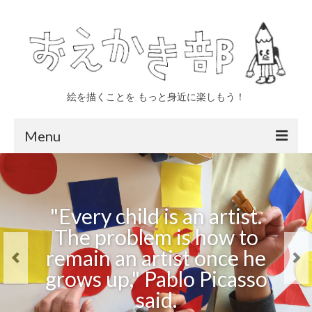
絵を描くことを もっと身近に楽しもう！
Menu
トップページ
"Life can be wonderful if
おえかき部について
"Every child is an artist.
you’re not afraid of it. All
The problem is how to
四日市
it takes is courage,
remain an artist once he
いなべ
imagination… and a little
grows up," Pablo Picasso
dough," Charlie Chaplin
親子 年少〜小学生対象
said.
said.