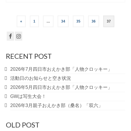
投
«
1
…
34
35
36
37
稿
の
ペ
RECENT POST
ー
2026年7月四日市おえかき部「人物クロッキー」
ジ
活動日のお知らせと空き状況
送
2026年5月四日市おえかき部「人物クロッキー」
GWは写生大会！
り
2026年3月親子おえかき部（桑名）「双六」
OLD POST