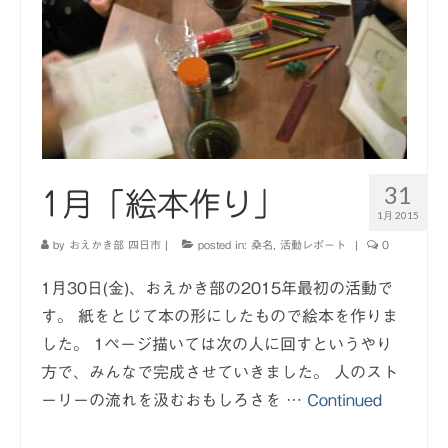
31
1月「絵本作り」
1月 2015
by
おえかき部 四日市
|
posted in:
桑名
,
活動レポート
|
0
1月30日(金)、おえかき部の2015年最初の活動で
す。 紙をとじて本の形にしたもので絵本を作りま
した。 1ページ描いては次の人に回すというやり
方で、みんなで完成させていきました。 人のスト
ーリーの流れを汲むおもしろさを …
Continued