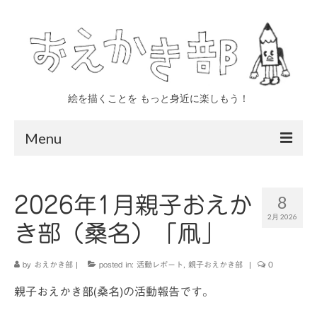
絵を描くことを もっと身近に楽しもう！
Menu
トップページ
8
2026年1月親子おえか
おえかき部について
2月 2026
き部（桑名）「凧」
四日市
いなべ
by
おえかき部
|
posted in:
活動レポート
,
親子おえかき部
|
0
親子おえかき部(桑名)の活動報告です。
親子 年少〜小学生対象