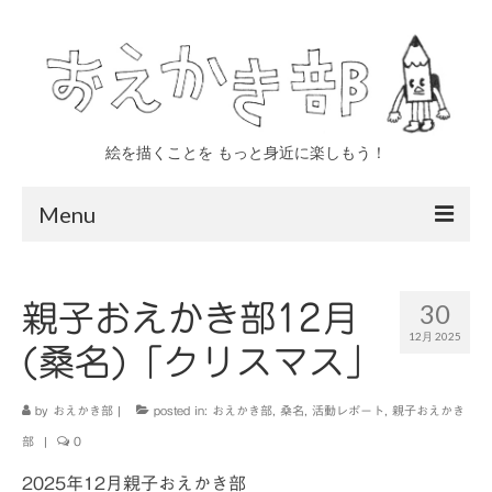
絵を描くことを もっと身近に楽しもう！
Menu
トップページ
30
親子おえかき部12月
おえかき部について
12月 2025
(桑名)「クリスマス」
四日市
いなべ
by
おえかき部
|
posted in:
おえかき部
,
桑名
,
活動レポート
,
親子おえかき
部
|
0
親子 年少〜小学生対象
2025年12月親子おえかき部