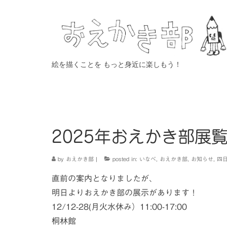
絵を描くことを もっと身近に楽しもう！
2025年おえかき部展
by
おえかき部
|
posted in:
いなべ
,
おえかき部
,
お知らせ
,
四
直前の案内となりましたが、
明日よりおえかき部の展示があります！
12/12-28(月火水休み）11:00-17:00
桐林館