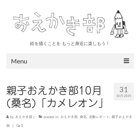
絵を描くことを もっと身近に楽しもう！
Menu
トップページ
31
親子おえかき部10月
おえかき部について
10月 2025
(桑名)「カメレオン」
四日市
いなべ
by
おえかき部
|
posted in:
おえかき部
,
桑名
,
活動レポート
,
親子おえかき
部
|
0
親子 年少〜小学生対象