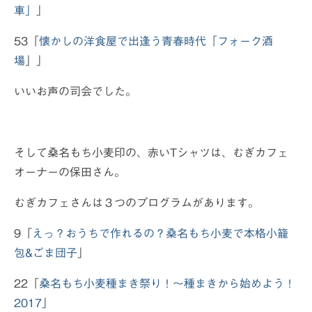
車」
」
53「
懐かしの洋食屋で出逢う青春時代「フォーク酒
場
」」
いいお声の司会でした。
そして桑名もち小麦印の、赤いTシャツは、むぎカフェ
オーナーの保田さん。
むぎカフェさんは３つのプログラムがあります。
9「
えっ？おうちで作れるの？桑名もち小麦で本格小籠
包&ごま団子
」
22「
桑名もち小麦種まき祭り！〜種まきから始めよう！
2017
」