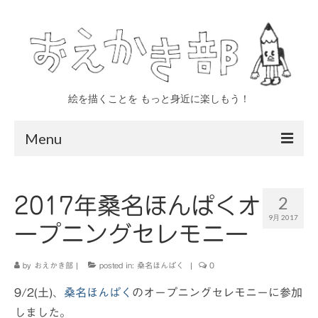
絵を描くことを もっと身近に楽しもう！
Menu
トップページ
2
2017年桑名ほんぱくオ
おえかき部について
9月 2017
ープニングセレモニー
四日市
いなべ
by
おえかき部
|
posted in:
桑名ほんぱく
|
0
9/2(土)、
親子 年少〜小学生対象
桑名ほんぱく
のオープニングセレモニーに参加
しました。