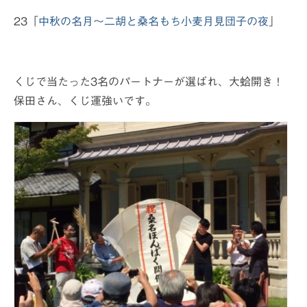
23「
中秋の名月〜二胡と桑名もち小麦月見団子の夜
」
くじで当たった3名のパートナーが選ばれ、大蛤開き！
保田さん、くじ運強いです。