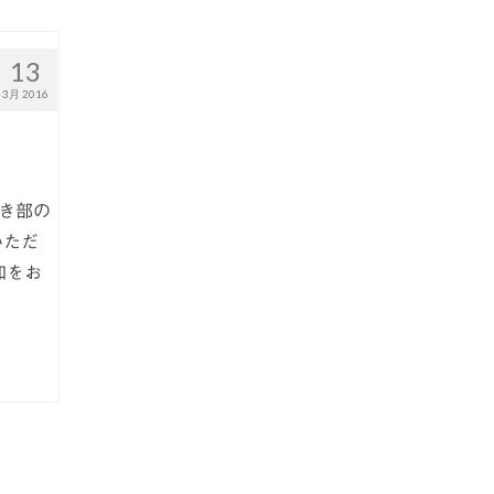
13
3月 2016
き部の
いただ
加をお