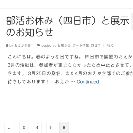
部活お休み（四日市）と展示
のお知らせ
by
おえかき部
|
posted in:
お知らせ
,
アート情報
,
四日市
|
0
こんにちは。春のような日ですね。 四日市で開催のおえか
3月の活動は、参加者が集まらなかったため中止とさせて
きます。 3月25日の桑名、また4月のおえかき部でのご参
待ちしております！ おえか …
Continued
…
3
4
5
6