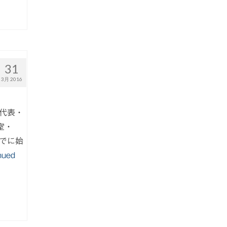
31
3月 2016
代表・
室・
でに始
nued