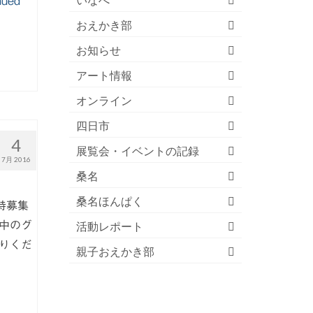
いなべ
nued
おえかき部
お知らせ
アート情報
オンライン
四日市
4
展覧会・イベントの記録
7月 2016
桑名
桑名ほんぱく
時募集
中のグ
活動レポート
りくだ
親子おえかき部