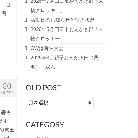
2026年7月四日市おえかき部「人
！ 日
物クロッキー」
 場
活動日のお知らせと空き状況
2026年5月四日市おえかき部「人
物クロッキー」
GWは写生大会！
2026年3月親子おえかき部（桑
名）「双六」
30
OLD POST
7月 2016
OLD
POST
。暑さ
です
CATEGORY
の覚王