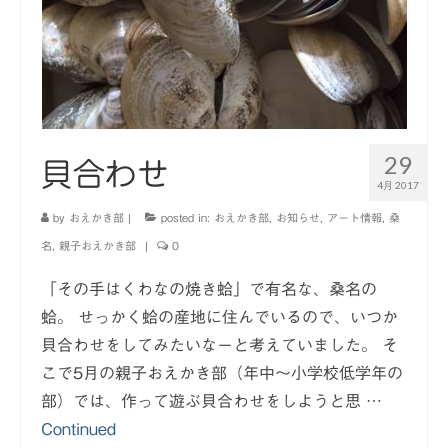
29
貝合わせ
4月 2017
by
おえかき部
|
posted in:
おえかき部
,
お知らせ
,
アート情報
,
桑
名
,
親子おえかき部
|
0
「その手はくわなの焼き蛤」で有名な、桑名の
蛤。 せっかく蛤の産地に住んでいるので、いつか
貝合わせをしてみたいなーと考えていました。 そ
こで5月の親子おえかき部（年中〜小学校低学年の
部）では、作って遊ぶ貝合わせをしようと思 …
Continued