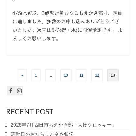
4/5(水)の2、3歳児対象おやこおえかき部は、定員
に達しました。多数のお申し込みありがとうござ
いました。次回は5/3(祝・水)に開催予定です。 よ
ろしくお願いします。
投
«
1
…
10
11
12
13
稿
の
ペ
RECENT POST
ー
2026年7月四日市おえかき部「人物クロッキー」
ジ
活動日のお知らせと空き状況