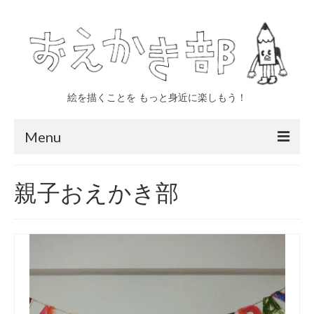
絵を描くことを もっと身近に楽しもう！
Menu
トップページ
親子おえかき部
おえかき部について
四日市
いなべ
親子 年少〜小学生対象