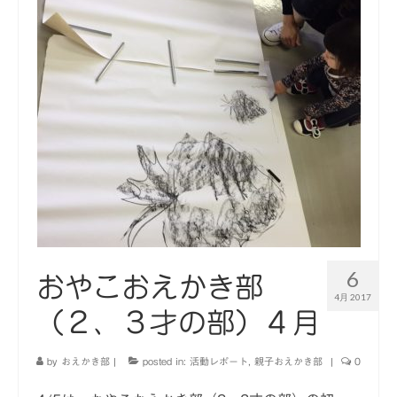
6
おやこおえかき部
4月 2017
（２、３才の部）４月
by
おえかき部
|
posted in:
活動レポート
,
親子おえかき部
|
0