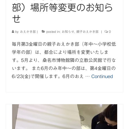
部）場所等変更のお知ら
せ
by
おえかき部
|
posted in:
お知らせ
,
親子おえかき部
|
0
毎月第3金曜日の親子おえかき部（年中〜小学校低
学年の部）は、都合により場所を変更いたしま
す。5月より、桑名市博物館隣の立教公民館で行な
います。 また6月のみ年中〜の部は、第4金曜日の
6/23(金)で開催します。6月のおえ …
Continued