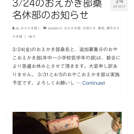
14
3/24のおえかき部桑
3月 2017
名休部のお知らせ
by
おえかき部
|
posted in:
おえかき部
,
お知らせ
,
桑名
,
親子おえ
かき部
|
0
3/24(金)のおえかき部桑名と、追加募集分のおや
こおえかき部(年中〜小学校低学年の部)は、都合に
より急遽お休みとさせて頂きます。大変申し訳あ
りません。 3/31と4/5のおやこおえかき部は実施
予定です。よろしくお願いし …
Continued