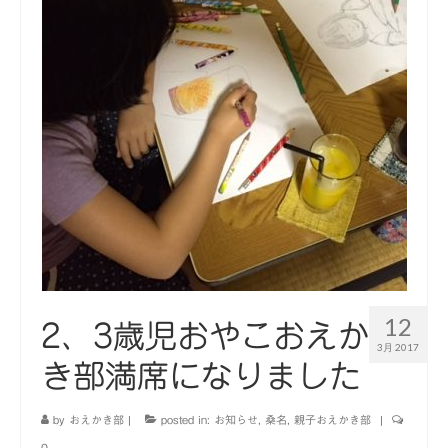
12
2、3歳児おやこおえか
3月 2017
き部満席になりました
by
おえかき部
|
posted in:
お知らせ
,
桑名
,
親子おえかき部
|
0