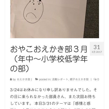
31
おやこおえかき部３月
3月 2017
（年中〜小学校低学年
の部）
by
おえかき部
|
posted in:
活動レポート
,
親子おえかき部
|
0
3/24はお休みになり申し訳ありませんでした。そ
の日に来られなかった部員さん、また次回お待ち
しています。 本日3/31のテーマは「感情と感