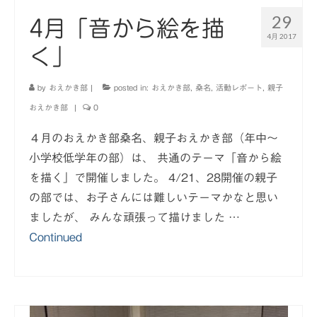
29
4月「音から絵を描
4月 2017
く」
by
おえかき部
|
posted in:
おえかき部
,
桑名
,
活動レポート
,
親子
おえかき部
|
0
４月のおえかき部桑名、親子おえかき部（年中〜
小学校低学年の部）は、 共通のテーマ「音から絵
を描く」で開催しました。 4/21、28開催の親子
の部では、お子さんには難しいテーマかなと思い
ましたが、 みんな頑張って描けました …
Continued