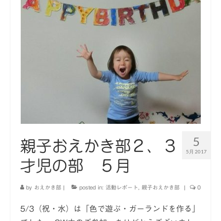
オンラインおえかき部
展覧会やイベントの記録
2014年までの活動レポート
入部などお問い合わせ
5
親子おえかき部２、３
5月 2017
才児の部 ５月
by
おえかき部
|
posted in:
活動レポート
,
親子おえかき部
|
0
5/3（祝・水）は「色で遊ぶ・ガーランドを作る」